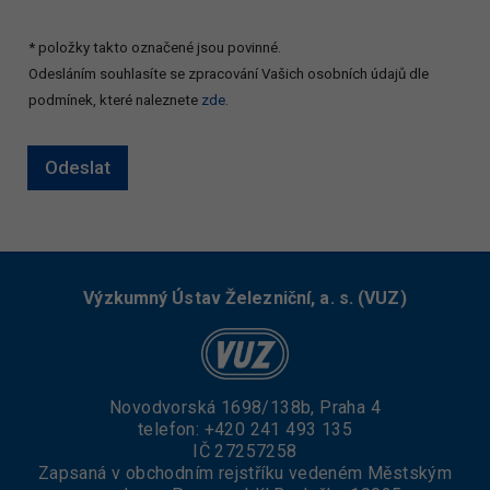
g
ů
o
ž
r
* položky takto označené jsou povinné.
e
y
Odesláním souhlasíte se zpracování Vašich osobních údajů dle
t
*
e
podmínek, které naleznete
zde
.
n
a
p
Odeslat
s
a
t
s
v
o
Výzkumný Ústav Železniční, a. s. (VUZ)
u
z
p
r
á
Novodvorská 1698/138b, Praha 4
v
telefon:
+420 241 493 135
u
IČ 27257258
.
Zapsaná v obchodním rejstříku vedeném Městským
.