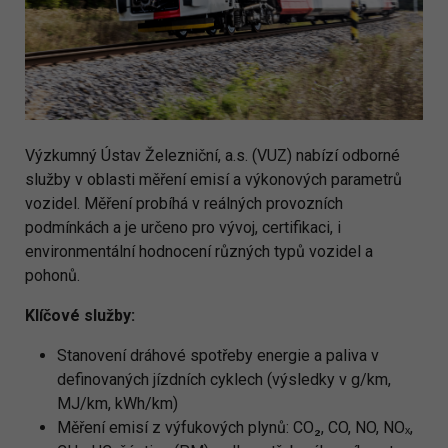
Výzkumný Ústav Železniční, a.s. (VUZ) nabízí odborné
služby v oblasti měření emisí a výkonových parametrů
vozidel. Měření probíhá v reálných provozních
podmínkách a je určeno pro vývoj, certifikaci, i
environmentální hodnocení různých typů vozidel a
pohonů.
Klíčové služby:
Stanovení dráhové spotřeby energie a paliva v
definovaných jízdních cyklech (výsledky v g/km,
MJ/km, kWh/km)
Měření emisí z výfukových plynů: CO₂, CO, NO, NO
ₓ
,