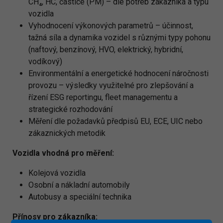
CH₄, HC, částice (PM) – dle potřeb zákazníka a typu
vozidla
Vyhodnocení výkonových parametrů – účinnost,
tažná síla a dynamika vozidel s různými typy pohonu
(naftový, benzínový, HVO, elektrický, hybridní,
vodíkový)
Environmentální a energetické hodnocení náročnosti
provozu – výsledky využitelné pro zlepšování a
řízení ESG reportingu, fleet managementu a
strategické rozhodování
Měření dle požadavků předpisů EU, ECE, UIC nebo
zákaznických metodik
Vozidla vhodná pro měření:
Kolejová vozidla
Osobní a nákladní automobily
Autobusy a speciální technika
Přínosy pro zákazníka: