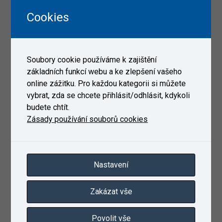
Zázemí zkušební laboratoře a týmu odborníků VUZ
Cookies
Přesná data z měření v reálném provozu
Podpora vývoje a homologace nových typů vozidel
Nezávislé výsledky vhodné pro úřady, investory i
Soubory cookie používáme k zajištění
interní rozhodování
základních funkcí webu a ke zlepšení vašeho
Srovnání technologií a výpočet uhlíkové stopy
online zážitku. Pro každou kategorii si můžete
REFERENCE:
vybrat, zda se chcete přihlásit/odhlásit, kdykoli
budete chtít.
České dráhy: výzkumný projekt alternativních paliv
Zásady používání souborů cookies
HVO Diesel s jednotkou PESA 847
České dráhy - ČD Bus a ČD Cargo: kalkulace
znečišťujících látek provozovaných motorových
vozidel
Nastavení
Produktový list
Zakázat vše
Kontaktní formulář
Povolit vše