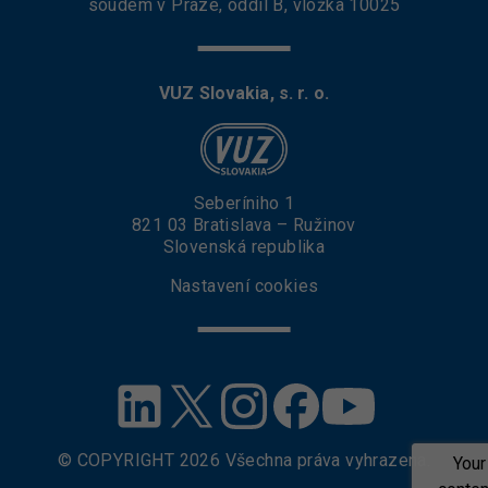
soudem v Praze, oddíl B, vložka 10025
.
.
VUZ Slovakia, s. r. o.
Seberíniho 1
821 03 Bratislava – Ružinov
Slovenská republika
Nastavení cookies
© COPYRIGHT
2026
Všechna práva vyhrazena.
Your