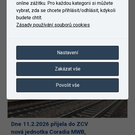
online zážitku. Pro každou kategorii si můžete
vybrat, zda se chcete přihlásit/odhlásit, kdykoli
budete chtít.
Dne 26.2.2026 dorazila do ZC
Zásady používání souborů cookies
Velim elektrická jednotka ř. 666,
zákazníka PESA
9. 3. 2026
Nastavení
Zakázat vše
Povolit vše
Dne 11.2.2026 přijela do ZCV
nová jednotka Coradia MWB,