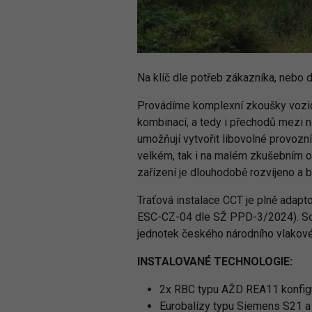
Na klíč dle potřeb zákazníka, nebo 
Provádíme komplexní zkoušky vozid
kombinací, a tedy i přechodů mezi n
umožňují vytvořit libovolné provoz
velkém, tak i na malém zkušebním o
zařízení je dlouhodobě rozvíjeno a
Traťová instalace CCT je plně adap
ESC-CZ-04 dle SŽ PPD-3/2024). Souč
jednotek českého národního vlakov
INSTALOVANÉ TECHNOLOGIE:
2x RBC typu AŽD REA11 konfigur
Eurobalízy typu Siemens S21 a