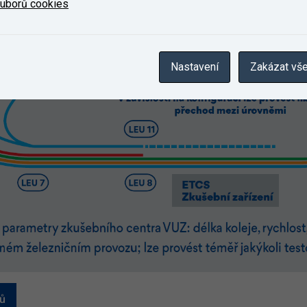
ouborů cookies
Nastavení
Zakázat vš
ků