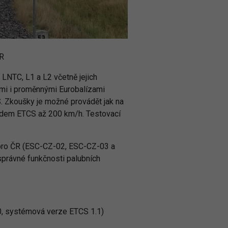
ČR
NTC, L1 a L2 včetně jejich
ími i proměnnými Eurobalízami
. Zkoušky je možné provádět jak na
ledem ETCS až 200 km/h. Testovací
Z pro ČR (ESC-CZ-02, ESC-CZ-03 a
správné funkčnosti palubních
.0, systémová verze ETCS 1.1)