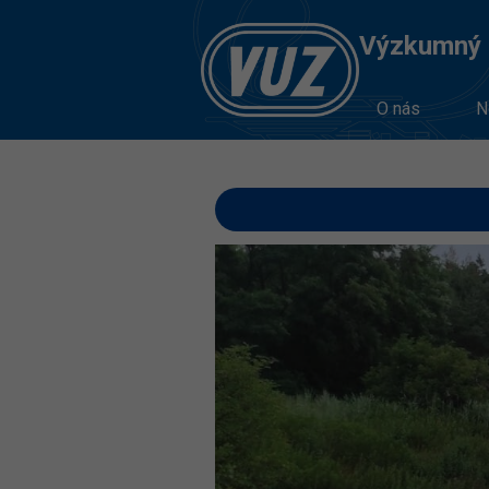
Výzkumný Ú
O nás
N