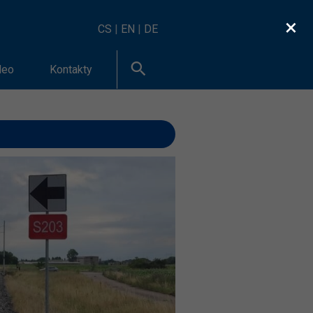
×
CS
|
EN
|
DE
deo
Kontakty