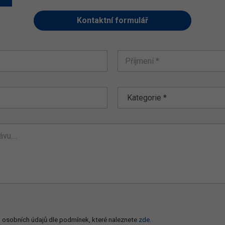
Kontaktní formulář
P
ř
í
j
e
m
m
e
a
n
i
í
l
*
_
c
a
t
e
g
o
r
y
h osobních údajů dle podmínek, které naleznete
zde
.
*