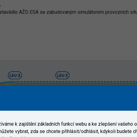
A
 stavědlo AŽD ESA se zabudovaným simulátorem provozních situ
váme k zajištění základních funkcí webu a ke zlepšení vašeho on
ůžete vybrat, zda se chcete přihlásit/odhlásit, kdykoli budete cht