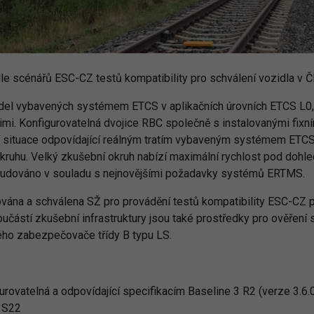
dle scénářů ESC-CZ testů kompatibility pro schválení vozidla v 
el vybavených systémem ETCS v aplikačních úrovních ETCS L0, L
imi. Konfigurovatelná dvojice RBC společně s instalovanými fixn
ní situace odpovídající reálným tratím vybaveným systémem ETCS
kruhu. Velký zkušební okruh nabízí maximální rychlost pod doh
 budováno v souladu s nejnovějšími požadavky systémů ERTMS.
tována a schválena SŽ pro provádění testů kompatibility ESC-C
ástí zkušební infrastruktury jsou také prostředky pro ověření 
ého zabezpečovače třídy B typu LS.
ovatelná a odpovídající specifikacím Baseline 3 R2 (verze 3.6
 S22