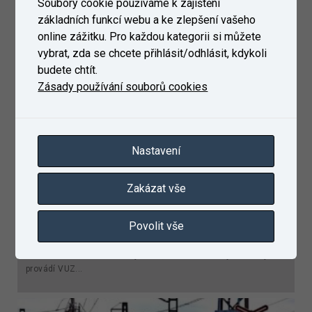
Soubory cookie používáme k zajištění
základních funkcí webu a ke zlepšení vašeho
online zážitku. Pro každou kategorii si můžete
vybrat, zda se chcete přihlásit/odhlásit, kdykoli
budete chtít.
Zásady používání souborů cookies
Nastavení
Zakázat vše
Akreditovaná certifikace výrobků
Povolit vše
Certifikace výrobků – drážních vozidel a jejich částí, kolejových
drah a součástí kolejových drah ve smyslu zákona č. 266/1994
Sb. o dráhách. Na žádost výrobce, dovozce nebo jiné osoby
provádí VUZ...