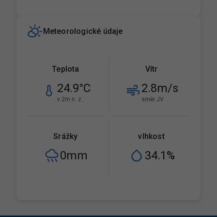
Meteorologické údaje
Teplota
Vítr
24.9
°C
2.8
m/s
v 2m n. z.
směr JV
Srážky
vlhkost
0
mm
34.1
%