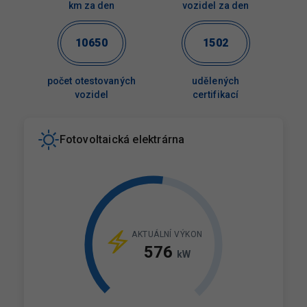
km za den
vozidel za den
10650
1502
počet otestovaných
udělených
vozidel
certifikací
Fotovoltaická elektrárna
AKTUÁLNÍ VÝKON
576
kW