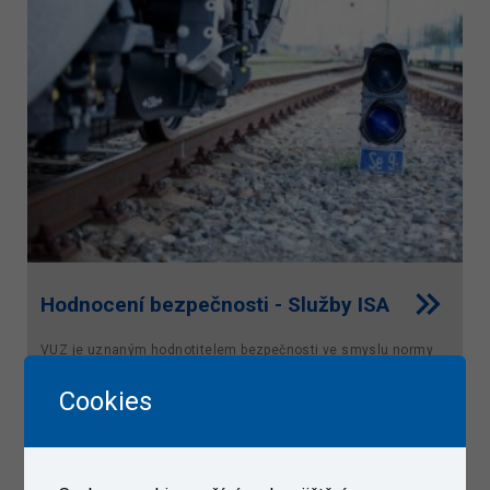
Hodnocení bezpečnosti - Služby ISA
VUZ je uznaným hodnotitelem bezpečnosti ve smyslu normy
ČSN EN 50129 na základě potvrzení o uznání
Cookies
způsobilosti vydaného SŽ [dokument]. VUZ je oprávněn a
provádí hodnocení bezpečnosti pro veškeré typy
zabezpečovacích...