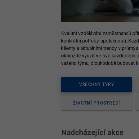
Kvalitní vzdělávání zaměstnanců př
konkrétní potřeby společností. Kaž
klienty a aktuálními trendy v průmy
okamžitě využít ve své každodenní p
vašeho týmu, dlouhodobě budovat kon
VŠECHNY TYPY
ŽIVOTNÍ PROSTŘEDÍ
Nadcházející akce