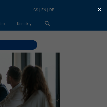
×
CS
|
EN
|
DE
deo
Kontakty