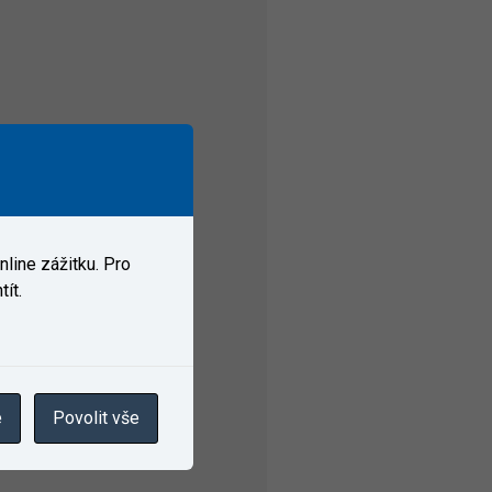
line zážitku. Pro
ít.
e
Povolit vše