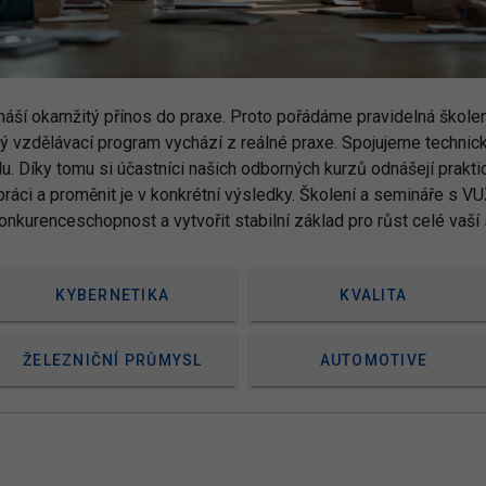
ináší okamžitý přínos do praxe. Proto pořádáme pravidelná škole
dý vzdělávací program vychází z reálné praxe. Spojujeme techni
slu. Díky tomu si účastníci našich odborných kurzů odnášejí prak
ráci a proměnit je v konkrétní výsledky. Školení a semináře s V
kurenceschopnost a vytvořit stabilní základ pro růst celé vaší 
KYBERNETIKA
KVALITA
ŽELEZNIČNÍ PRŮMYSL
AUTOMOTIVE