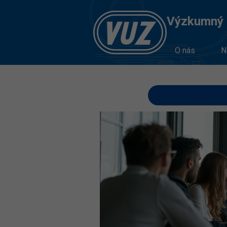
Výzkumný Ú
O nás
N