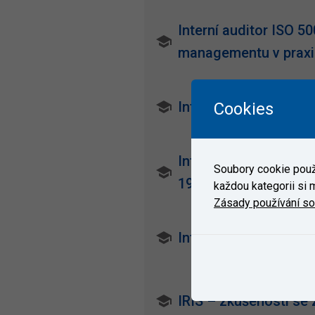
Interní auditor ISO 5
managementu v praxi
Interní auditor ISO 9
Cookies
Interní auditor ISO 9
Soubory cookie použí
19011
každou kategorii si m
Zásady používání s
Interní auditor pro I
IRIS – zkušenosti se