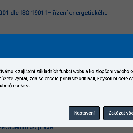
0001 dle ISO 19011– řízení energetického
001 – školení podle ISO 19011
001, ISO 14001 a ISO 45001 – školení podle ISO
váme k zajištění základních funkcí webu a ke zlepšení vašeho on
ůžete vybrat, zda se chcete přihlásit/odhlásit, kdykoli budete cht
ouborů cookies
SMS (ISO 27001) a NIS2 dle ISO 19011
Nastavení
Zakázat vš
 zaváděním do praxe