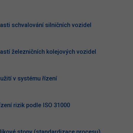
asti schvalování silničních vozidel
astí železničních kolejových vozidel
užití v systému řízení
zení rizik podle ISO 31000
hlíkové stopy (standardizace procesu)