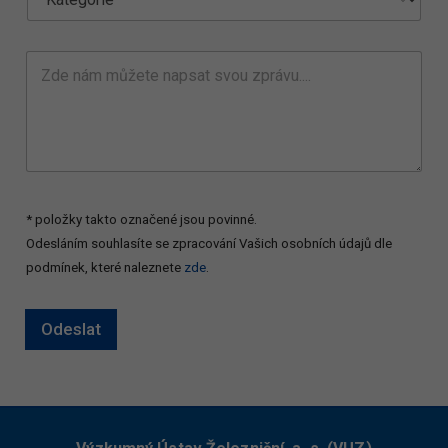
m
e
a
n
i
í
Z
l
*
d
_
e
c
n
a
á
t
m
e
m
g
ů
o
ž
r
* položky takto označené jsou povinné.
e
y
Odesláním souhlasíte se zpracování Vašich osobních údajů dle
t
*
e
podmínek, které naleznete
zde
.
n
a
p
Odeslat
s
a
t
s
v
o