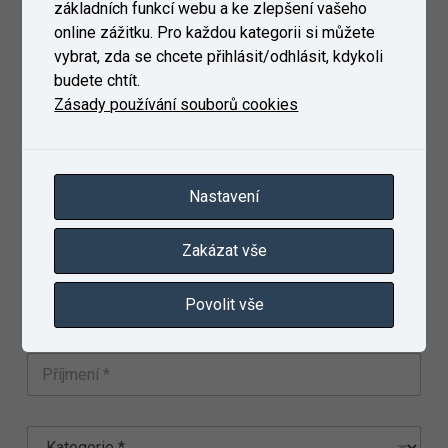
základních funkcí webu a ke zlepšení vašeho
implemented on the CU3 and CU4 control subunit
online zážitku. Pro každou kategorii si můžete
K423-050.000
vybrat, zda se chcete přihlásit/odhlásit, kdykoli
budete chtít.
Dotazník spokojenosti zákazníků
Zásady používání souborů cookies
Kontaktní formulář
Nastavení
K
ř
Zakázat vše
e
s
E
t
Povolit vše
-
n
m
í
a
j
P
i
m
ř
l
é
í
*
n
j
o
e
m
*