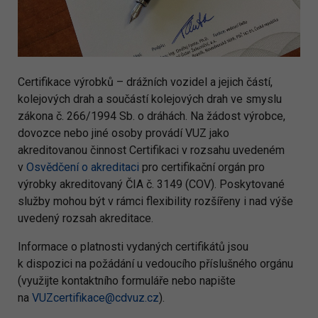
Certifikace výrobků – drážních vozidel a jejich částí,
kolejových drah a součástí kolejových drah ve smyslu
zákona č. 266/1994 Sb. o dráhách. Na žádost výrobce,
dovozce nebo jiné osoby provádí VUZ jako
akreditovanou činnost Certifikaci v rozsahu uvedeném
v
Osvědčení o akreditaci
pro certifikační orgán pro
výrobky akreditovaný ČIA č. 3149 (COV). Poskytované
služby mohou být v rámci flexibility rozšířeny i nad výše
uvedený rozsah akreditace.
Informace o platnosti vydaných certifikátů jsou
k dispozici na požádání u vedoucího příslušného orgánu
(využijte kontaktního formuláře nebo napište
na
VUZcertifikace@cdvuz.cz
).