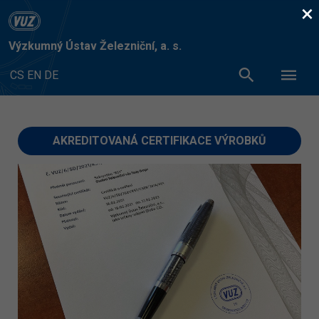
×
Výzkumný Ústav Železniční, a. s.
CS
EN
DE
AKREDITOVANÁ CERTIFIKACE VÝROBKŮ