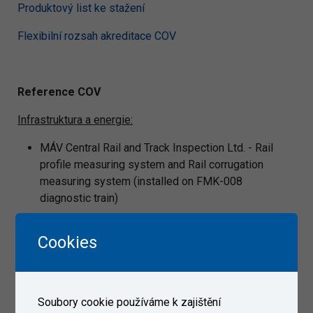
Produktový list ke stažení
Flexibilní rozsah akreditace COV
Reference COV
Infrastruktura a energie:
MÁV Central Rail and Track Inspection Ltd. - Rail
profile measuring system and Rail corrugation
measuring system (installed on FMK-008
diagnostic train)
Kolejová vozidla:
Cookies
Operail Repairs OU - Locomotive C30-M; No 1573
Palubní řízení a zabezpečení:
Soubory cookie používáme k zajištění
Stadler Sroda Sp. z o.o. - Traction safe functionality