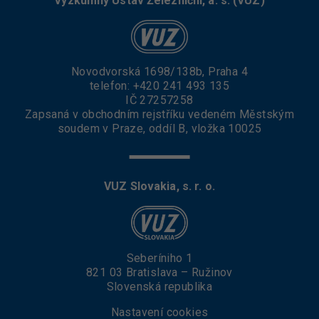
Výzkumný Ústav Železniční, a. s. (VUZ)
u
z
p
r
á
Novodvorská 1698/138b, Praha 4
v
telefon:
+420 241 493 135
u
IČ 27257258
.
Zapsaná v obchodním rejstříku vedeném Městským
.
soudem v Praze, oddíl B, vložka 10025
.
.
VUZ Slovakia, s. r. o.
Seberíniho 1
821 03 Bratislava – Ružinov
Slovenská republika
Nastavení cookies