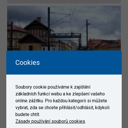
Cookies
POSUZOVÁNI INTEROPERABILITY -
Soubory cookie používáme k zajištění
SLUŽBY NoBo / DeBo
základních funkcí webu a ke zlepšení vašeho
online zážitku. Pro každou kategorii si můžete
VUZ je Oznámeným subjektem č. 1714 [dokument][NANDO]
posuzující strukturální subsystémy Infrastruktura, Energie,
vybrat, zda se chcete přihlásit/odhlásit, kdykoli
Kolejová vozidla, Traťové i palubní řízení a zabezpečení, a to
budete chtít.
včetně příslušných prvků interoperability v železničním
Zásady používání souborů cookies
systému Evropské unie...