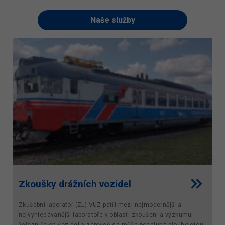
Naše služby
Zkoušky drážních vozidel
Zkušební laboratoř (ZL) VUZ patří mezi nejmodernější a
nejvyhledávanější laboratoře v oblasti zkoušení a výzkumu
železničních vozidel a zároveň se může pochlubit dlouholetou