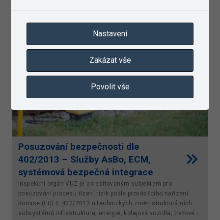
Nastavení
Zakázat vše
Povolit vše
Posuzování bezpečnosti dle
402/2013 – Služby AsBo, ECM,
systémová bezpečná integrace
Inspekční orgán VUZ je akreditovaným subjektem pro
posuzování procesu řízení rizik podle prováděcího nařízení
Komise (EU) č. 402/2013 u technických změn strukturálních
subsystémů infrastruktura, energie, kolejová vozidla, traťové i