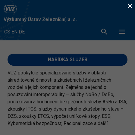
×
Výzkumný Ústav Železniční, a. s.
CS
EN
DE
NABÍDKA SLUŽEB
VUZ poskytuje specializované služby v oblasti
akreditované činnosti a zkušebnictví železničních
vozidel a jejich komponent. Zejména se jedná o
posuzování interoperability – služby NoBo / DeBo,
posuzování a hodnocení bezpečnosti služby AsBo a ISA,
zkoušky ITCS, služby dynamického zkušebního stavu –
DZS, zkoušky ETCS, výpočet uhlíkové stopy, ESG,
Kybernetická bezpečnost, Racionalizace a další.