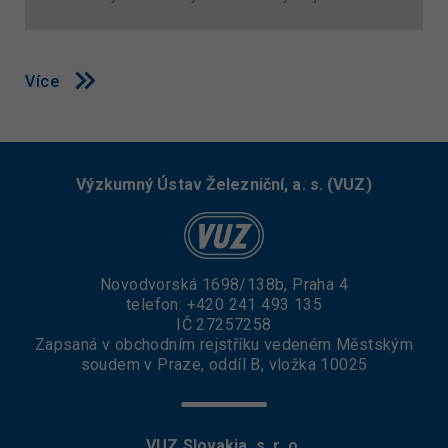
Více
Výzkumný Ústav Železniční, a. s. (VUZ)
Novodvorská 1698/138b, Praha 4
telefon:
+420 241 493 135
IČ 27257258
Zapsaná v obchodním rejstříku vedeném Městským
soudem v Praze, oddíl B, vložka 10025
VUZ Slovakia, s. r. o.