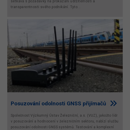
setkává s požadavky na prokázání udržitelnosti a
transparentnosti svého podnikání. Tyto...
Posuzování odolnosti GNSS přijímačů
Společnost Výzkumný Ústav Železniční, a.s. (VUZ), jakožto lídr
v posuzo­vání a hodnocení v železničním sektoru, nabízí službu
posuzování odol­nosti GNSS systémů. Testování a komplexní