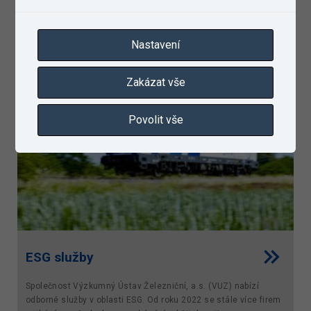
organizacím zvýšit výkonnost a efektivitu jejich činností.
Zajišťujeme podporu při...
Nastavení
Zakázat vše
Povolit vše
ESG služby
Společnost Výzkumný Ústav Železniční, a.s. (VUZ) nabízí
odborné služby v oblasti ESG. Od roku 2022 se stále více firem