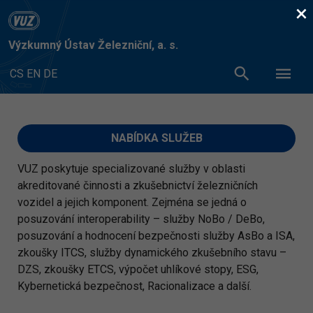
×
Výzkumný Ústav Železniční, a. s.
CS
EN
DE
NABÍDKA SLUŽEB
VUZ poskytuje specializované služby v oblasti
akreditované činnosti a zkušebnictví železničních
vozidel a jejich komponent. Zejména se jedná o
posuzování interoperability – služby NoBo / DeBo,
posuzování a hodnocení bezpečnosti služby AsBo a ISA,
zkoušky ITCS, služby dynamického zkušebního stavu –
DZS, zkoušky ETCS, výpočet uhlíkové stopy, ESG,
Kybernetická bezpečnost, Racionalizace a další.