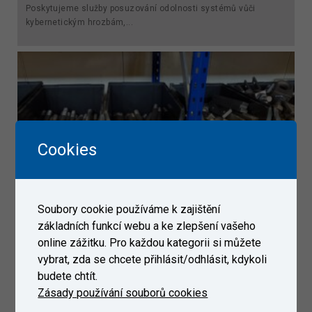
Poskytujeme služby posuzování odolnosti systémů vůči
kybernetickým hrozbám,...
Cookies
Soubory cookie používáme k zajištění
základních funkcí webu a ke zlepšení vašeho
online zážitku. Pro každou kategorii si můžete
Racionalizace pracovních procesů
vybrat, zda se chcete přihlásit/odhlásit, kdykoli
budete chtít.
Výzkumný Ústav Železniční, a.s. (VUZ) nabízí specializované
Zásady používání souborů cookies
poradenství v oblasti racionalizace výrobních, servisních,
logistických i administrativních procesů. Cílem je pomoci