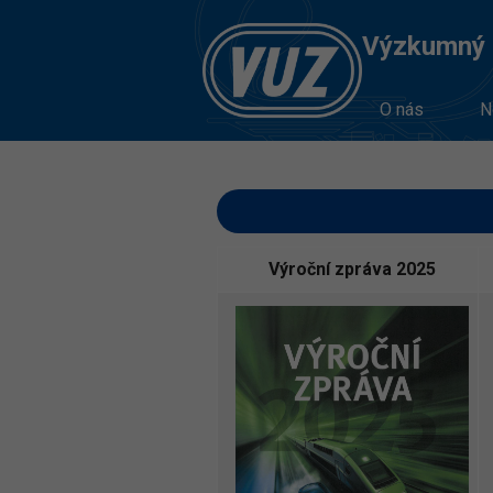
Výzkumný Ú
O nás
N
Výroční zpráva 2025