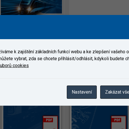
Výroční zpráva 2020
Výroční zpráva 2019
váme k zajištění základních funkcí webu a ke zlepšení vašeho on
ůžete vybrat, zda se chcete přihlásit/odhlásit, kdykoli budete cht
ouborů cookies
Nastavení
Zakázat vš