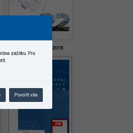
Výroční zpráva 2018
line zážitku. Pro
ít.
e
Povolit vše