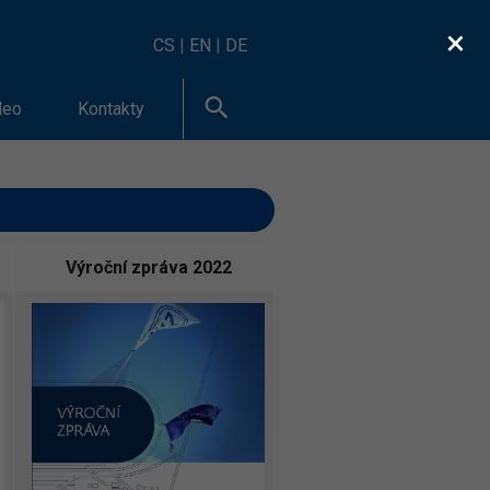
×
CS
|
EN
|
DE
deo
Kontakty
Výroční zpráva 2022