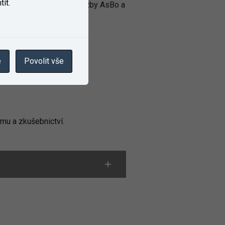
ít.
odnocení bezpečnosti služby AsBo a
ybernetická bezpečnost,
e
Povolit vše
avu, vlastníci železniční
 v zahraničí.
mu a zkušebnictví.