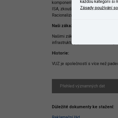
každou kategorii si m
komponent. Zejména se jedná o pos
Zásady používání s
ISA, zkoušky ITRM, dynamické zkou
Racionalizace a další.
Naši zákazníci:
Našimi zákazníky jsou výrobci kolej
infrastruktury, provozovatelé dráhy a
Historie:
VUZ je společností s více než pade
Přehled významných dat
Důležité dokumenty ke stažení:
Reklamační řád