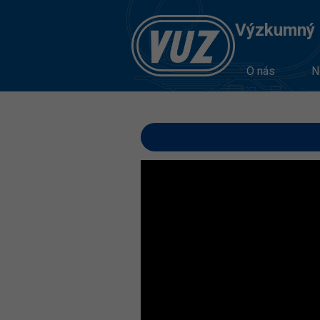
Výzkumný Ú
O nás
N