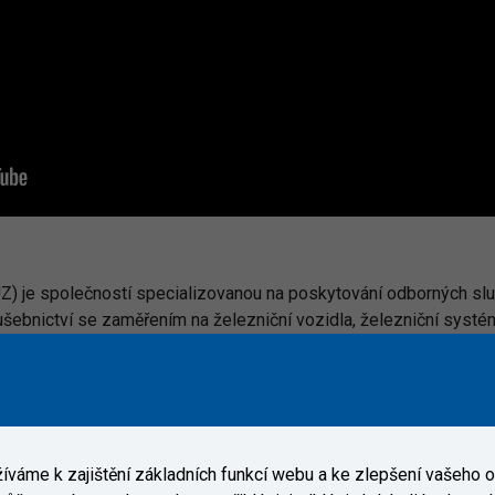
UZ) je společností specializovanou na poskytování odborných sl
ušebnictví se zaměřením na železniční vozidla, železniční systém
váme k zajištění základních funkcí webu a ke zlepšení vašeho on
formou akreditovaných činností a zkušebnictví v oblasti infrastru