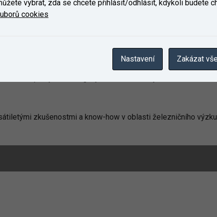
ůžete vybrat, zda se chcete přihlásit/odhlásit, kdykoli budete cht
uzování interoperability – služby NoBo / DeBo, posuzování a h
ouborů cookies
šení komponent, zkoušky ETCS, výpočet uhlíkové stopy, ESG, K
Nastavení
Zakázat vš
ových vozidel a komponentů pro železniční systémy a drážní dopr
 drážní dopravy, státní orgány a instituce, a to jak v tuzemsku, tak
sátiletými zkušenostmi a know-how v oblasti železničního výzku