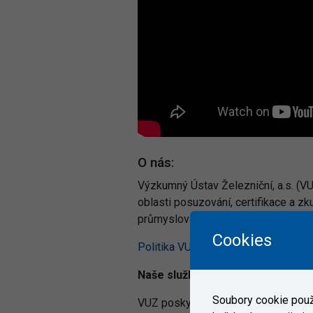
O nás:
Výzkumný Ústav Železniční, a.s. (V
oblasti posuzování, certifikace a zk
průmyslová odvětví.
Cookies
Politika VUZ
Naše služby:
Soubory cookie použí
VUZ poskytuje specializované služby 