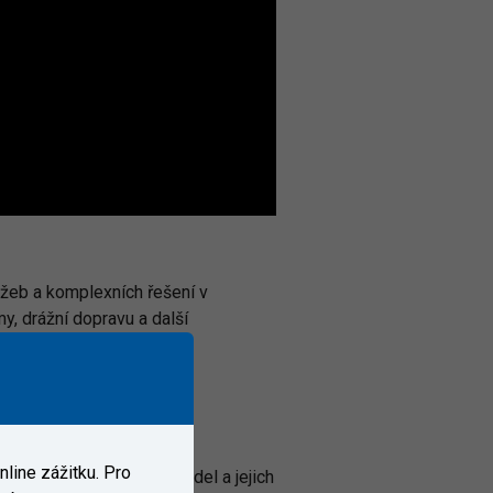
užeb a komplexních řešení v
y, drážní dopravu a další
line zážitku. Pro
ktury, železničních vozidel a jejich