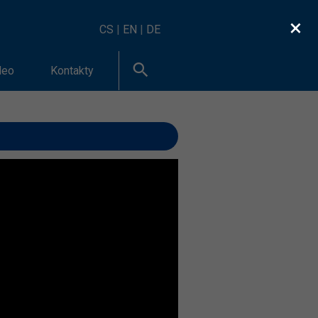
×
CS
|
EN
|
DE
deo
Kontakty