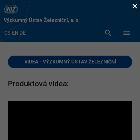
×
Výzkumný Ústav Železniční, a. s.
CS
EN
DE
VIDEA - VÝZKUMNÝ ÚSTAV ŽELEZNIČNÍ
Produktová videa: