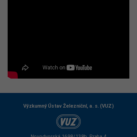
Výzkumný Ústav Železniční, a. s. (VUZ)
Novodvorská 1698/138b, Praha 4