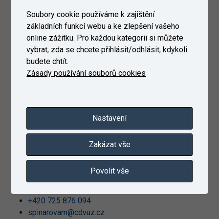
Jitka Janáčíková
Soubory cookie používáme k zajištění
+420 606 647 834
základních funkcí webu a ke zlepšení vašeho
janacikovaj@cdvuz.cz
online zážitku. Pro každou kategorii si můžete
vybrat, zda se chcete přihlásit/odhlásit, kdykoli
budete chtít.
Zásady používání souborů cookies
Nastavení
Zakázat vše
Miloš Klofanda
Provozní ředitel zkušebnictví
Povolit vše
Asistentka ředitele:
Martina Špinarová
+420 725 876 094
spinarovam@cdvuz.cz