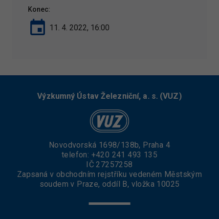
Konec:
11. 4. 2022, 16:00
Výzkumný Ústav Železniční, a. s. (VUZ)
Novodvorská 1698/138b, Praha 4
telefon:
+420 241 493 135
IČ 27257258
Zapsaná v obchodním rejstříku vedeném Městským
soudem v Praze, oddíl B, vložka 10025