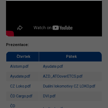
Prezentace:
Čtvrtek
Pátek
Alstom.pdf
Ayudate.pdf
Ayudate.pdf
AZD_ATOoverETCS.pdf
CZ Loko.pdf
Duální lokomotivy CZ LOKO.pdf
ČD Cargo.pdf
DVI.pdf
ČD