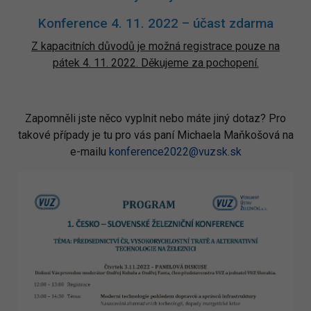
Konference 4. 11. 2022 – účast zdarma
Z kapacitních důvodů je možná registrace pouze na
pátek 4. 11. 2022. Děkujeme za pochopení.
Zapomněli jste něco vyplnit nebo máte jiný dotaz? Pro
takové případy je tu pro vás paní Michaela Maňkošová na
e-mailu
konference2022@vuzsk.sk