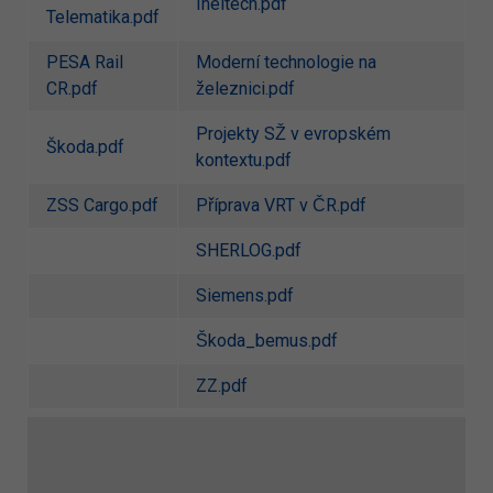
Ineltech.pdf
Telematika.pdf
PESA Rail
Moderní technologie na
CR.pdf
železnici.pdf
Projekty SŽ v evropském
Škoda.pdf
kontextu.pdf
ZSS Cargo.pdf
Příprava VRT v ČR.pdf
SHERLOG.pdf
Siemens.pdf
Škoda_bemus.pdf
ZZ.pdf