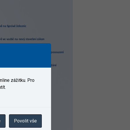
line zážitku. Pro
ít.
e
Povolit vše