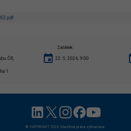
_SZ.pdf
Začátek:
ubu ČR,
22. 5. 2024, 9:00
ha 1
© COPYRIGHT
2026
Všechna práva vyhrazena.