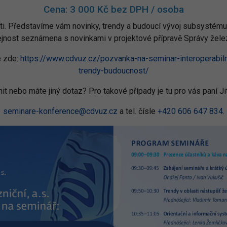
Cena: 3 000 Kč bez DPH / osoba
ti. Představíme vám novinky, trendy a budoucí vývoj subsystému
ejnost seznámena s novinkami v projektové přípravě Správy želez
e zde:
https://www.cdvuz.cz/pozvanka-na-seminar-interoperabilni
trendy-budoucnost/
it nebo máte jiný dotaz? Pro takové případy je tu pro vás paní J
seminare-konference@cdvuz.cz
a tel. čísle
+420 606 647 834
.