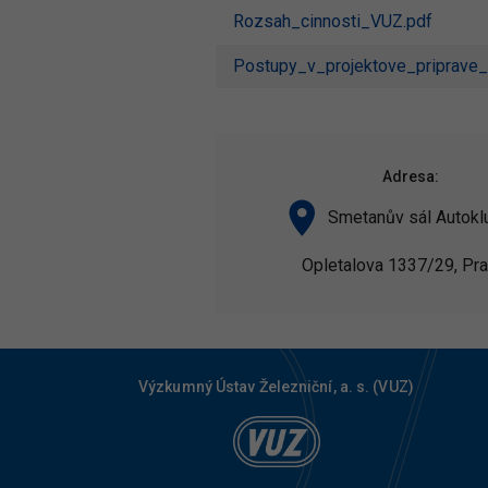
Rozsah_cinnosti_VUZ.pdf
Postupy_v_projektove_priprave
Adresa:
Smetanův sál Autokl
Opletalova 1337/29, Pra
Výzkumný Ústav Železniční, a. s. (VUZ)