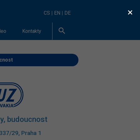
×
CS
|
EN
|
DE
deo
Kontakty
ucnost
ndy, budoucnost
ova 1337/29, Praha 1