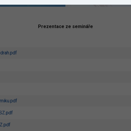
Prezentace ze semináře
drah.pdf
niku.pdf
SZ.pdf
Z.pdf