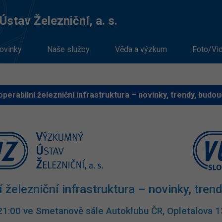
stav Železniční, a. s.
ovinky
Naše služby
Věda a výzkum
Foto/Vi
operabilní železniční infrastruktura – novinky, trendy, budo
í železniční infrastruktura – novinky, tre
–21:00 ve Smetanově sále Autoklubu ČR, Opletal