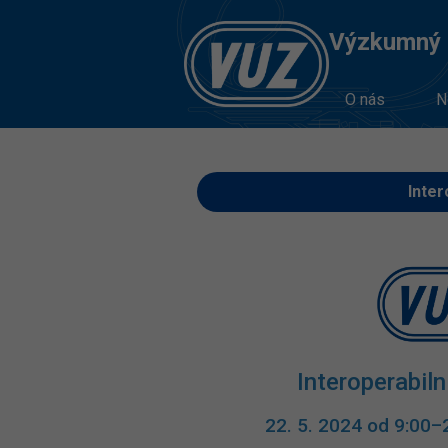
Výzkumný Ú
O nás
N
Inter
Interoperabiln
22. 5. 2024 od 9:00