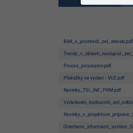
BIM_v_prostredi_zel_staveb.pdf
Trendy_v_oblasti_nastupist_zel_
Proces_posouzeni.pdf
Překážky ve vydání - VUZ.pdf
Novinky_TSI_INF_PRM.pdf
Vzdelavani_budoucich_zel_odbor
Novinky_v_projektove_priprave_
Orientacni_informacni_system_S