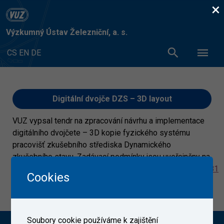
×
Výzkumný Ústav Železniční, a. s.
CS
EN
DE
Digitální dvojče DZS – 3D layout
VUZ vypsal tendr na zpracování návrhu a implementace
digitálního dvojčete – 3D kopie fyzického systému
pracovišť zkušebního střediska Dynamického
zkušebního stavu. Zadávací podmínky jsou uveřejněny na
adrese:
https://tenderarena.cz/dodavatel/zakazka/476181
Cookies
8. 12. 2021
Soubory cookie používáme k zajištění