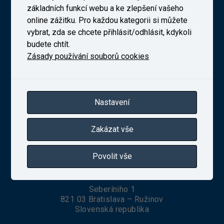
Výzkumný Ústav Železniční, a. s. (VUZ)
základních funkcí webu a ke zlepšení vašeho
online zážitku. Pro každou kategorii si můžete
vybrat, zda se chcete přihlásit/odhlásit, kdykoli
budete chtít.
Zásady používání souborů cookies
Novodvorská 1698/138b, Praha 4
telefon:
+420 241 493 135
IČ 27257258
Zapsaná v obchodním rejstříku vedeném Městským
soudem v Praze, oddíl B, vložka 10025
Nastavení
Zakázat vše
VUZ Slovakia, s. r. o.
Povolit vše
Seberíniho 1
821 03 Bratislava – Ružinov
Slovenská republika