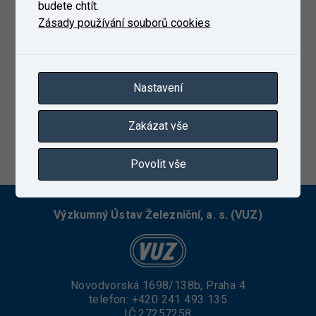
budete chtít.
Zásady používání souborů cookies
Nastavení
Zakázat vše
10. 10. 2022
Povolit vše
Výzkumný Ústav Železniční, a. s. (VUZ)
Novodvorská 1698/138b, Praha 4
telefon:
+420 241 493 135
IČ 27257258