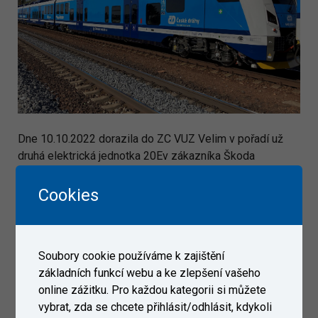
Dne 10.10.2022 dorazila do ZC VUZ Velim v pořadí už
druhá elektrická jednotka 20Ev zákazníka Škoda
Transportation.
Cookies
Galerie
Soubory cookie používáme k zajištění
základních funkcí webu a ke zlepšení vašeho
online zážitku. Pro každou kategorii si můžete
vybrat, zda se chcete přihlásit/odhlásit, kdykoli