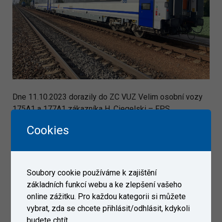
Dne 11.10.2023 dorazily do ZC VUZ Velim osobní vozy
175A1 a 177A1 zákazníka H. Ciegelski – FPS.
Cookies
Galerie
Soubory cookie používáme k zajištění
základních funkcí webu a ke zlepšení vašeho
online zážitku. Pro každou kategorii si můžete
vybrat, zda se chcete přihlásit/odhlásit, kdykoli
budete chtít.