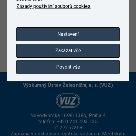
Zásady používání souborů cookies
Nastavení
Zakázat vše
11. 10. 2023
Povolit vše
Výzkumný Ústav Železniční, a. s. (VUZ)
Novodvorská 1698/138b, Praha 4
telefon:
+420 241 493 135
IČ 27257258
Zapsaná v obchodním rejstříku vedeném Městským