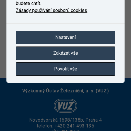
budete chtít.
Zásady používání souborů cookies
Nastavení
Zakázat vše
13. 3. 2023
Povolit vše
Výzkumný Ústav Železniční, a. s. (VUZ)
Novodvorská 1698/138b, Praha 4
telefon:
+420 241 493 135