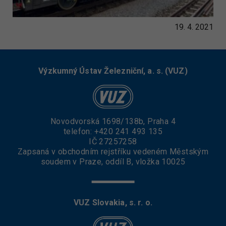
19. 4. 2021
Výzkumný Ústav Železniční, a. s. (VUZ)
Novodvorská 1698/138b, Praha 4
telefon:
+420 241 493 135
IČ 27257258
Zapsaná v obchodním rejstříku vedeném Městským
soudem v Praze, oddíl B, vložka 10025
VUZ Slovakia, s. r. o.