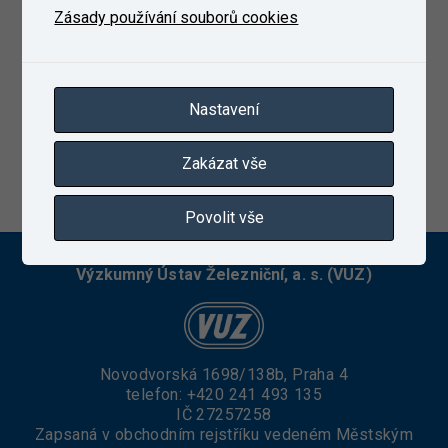
Zásady používání souborů cookies
Nastavení
Zakázat vše
20. 6. 2025
Povolit vše
Výzkumný Ústav Železniční, a. s. (VUZ)
Novodvorská 1698/138b, Praha 4
telefon:
+420 241 493 135
IČ 27257258
Zapsaná v obchodním rejstříku vedeném Městským