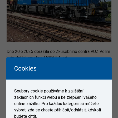
Dne 20.6.2025 dorazila do Zkušebního centra VUZ Velim
hybridní lokomotiva MODULA, od
společnosti Vossloh Rolling Stock. Kromě elektrických
Cookies
systémů má i bateriový pohon. Lokomotiva podstoupí
vybrané typové zkoušky se zkušební laboratoří VUZ.
Soubory cookie používáme k zajištění
základních funkcí webu a ke zlepšení vašeho
online zážitku. Pro každou kategorii si můžete
vybrat, zda se chcete přihlásit/odhlásit, kdykoli
budete chtít.