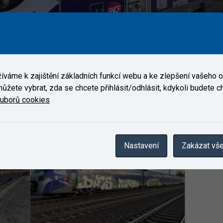
elim hybridní jednotka Régiolis Crossborder zákazníka Alstom.
váme k zajištění základních funkcí webu a ke zlepšení vašeho on
ůžete vybrat, zda se chcete přihlásit/odhlásit, kdykoli budete cht
Galerie
ouborů cookies
Nastavení
Zakázat vš