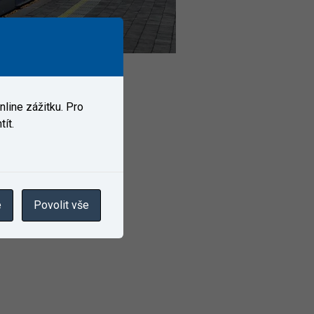
line zážitku. Pro
ít.
e
Povolit vše