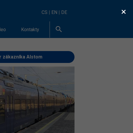
×
CS
|
EN
|
DE
deo
Kontakty
er zákazníka Alstom