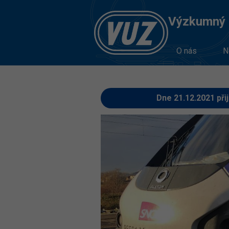
Výzkumný Ú
O nás
N
Dne 21.12.2021 při