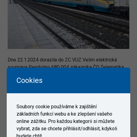
Dne 22.1.2024 dorazila do ZC VUZ Velim elektrická
souprava Pendolino 680 004 zákazníka ČD Telematika.
Cookies
Galerie
Soubory cookie používáme k zajištění
základních funkcí webu a ke zlepšení vašeho
online zážitku. Pro každou kategorii si můžete
vybrat, zda se chcete přihlásit/odhlásit, kdykoli
budete chtít.