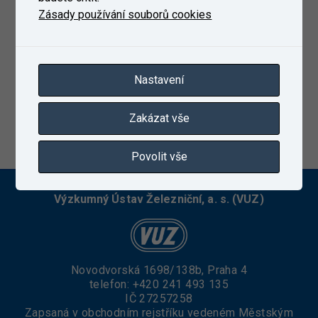
Zásady používání souborů cookies
Nastavení
Zakázat vše
22. 1. 2024
Povolit vše
Výzkumný Ústav Železniční, a. s. (VUZ)
Novodvorská 1698/138b, Praha 4
telefon:
+420 241 493 135
IČ 27257258
Zapsaná v obchodním rejstříku vedeném Městským