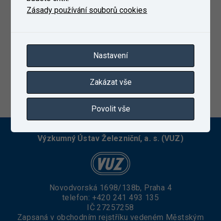
Zásady používání souborů cookies
Nastavení
Zakázat vše
22. 3. 2021
Povolit vše
Výzkumný Ústav Železniční, a. s. (VUZ)
Novodvorská 1698/138b, Praha 4
telefon:
+420 241 493 135
IČ 27257258
Zapsaná v obchodním rejstříku vedeném Městským