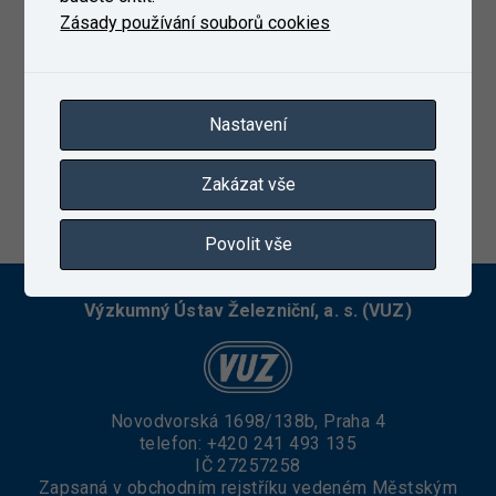
Zásady používání souborů cookies
Nastavení
Zakázat vše
23. 1. 2023
Povolit vše
Výzkumný Ústav Železniční, a. s. (VUZ)
Novodvorská 1698/138b, Praha 4
telefon:
+420 241 493 135
IČ 27257258
Zapsaná v obchodním rejstříku vedeném Městským