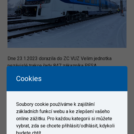
Dne 23.1.2023 dorazila do ZC VUZ Velim jednotka
nezávislé trakce řady 847 zákazníka PESA.
Cookies
Galerie
Soubory cookie používáme k zajištění
základních funkcí webu a ke zlepšení vašeho
online zážitku. Pro každou kategorii si můžete
vybrat, zda se chcete přihlásit/odhlásit, kdykoli
budete chtít.