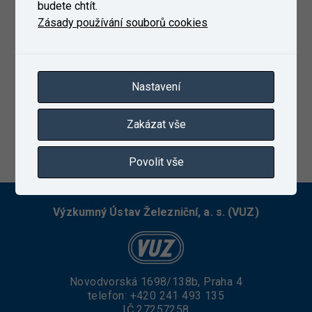
budete chtít.
Zásady používání souborů cookies
Nastavení
Zakázat vše
23. 12. 2022
Povolit vše
Výzkumný Ústav Železniční, a. s. (VUZ)
Novodvorská 1698/138b, Praha 4
telefon:
+420 241 493 135
IČ 27257258