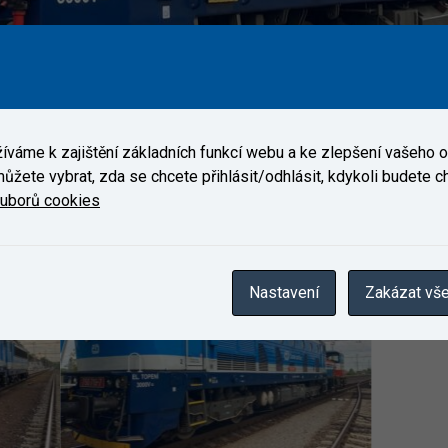
 Velim motorová lokomotiva 750.719 zákazníka Škoda.
váme k zajištění základních funkcí webu a ke zlepšení vašeho on
ůžete vybrat, zda se chcete přihlásit/odhlásit, kdykoli budete cht
Galerie
ouborů cookies
Nastavení
Zakázat vš