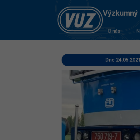
Výzkumný Ú
O nás
N
Dne 24.05.202