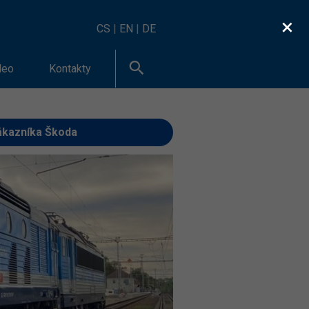
×
CS
|
EN
|
DE
deo
Kontakty
ákazníka Škoda