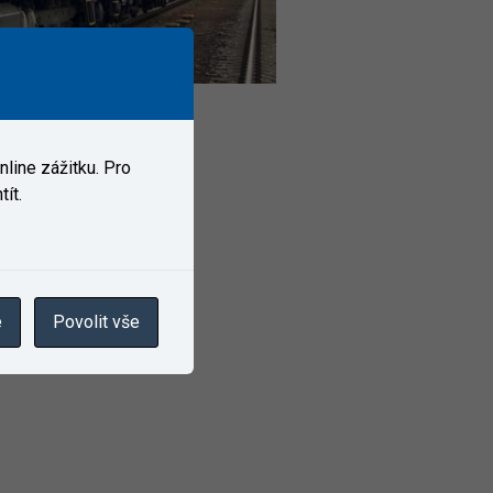
line zážitku. Pro
ít.
e
Povolit vše