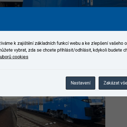
Velim elektrická jednotka Desiro HC, zákazníka Siemens.
váme k zajištění základních funkcí webu a ke zlepšení vašeho on
ůžete vybrat, zda se chcete přihlásit/odhlásit, kdykoli budete cht
Galerie
ouborů cookies
Nastavení
Zakázat vš