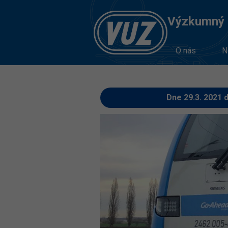
Výzkumný Ú
O nás
N
Dne 29.3. 2021 