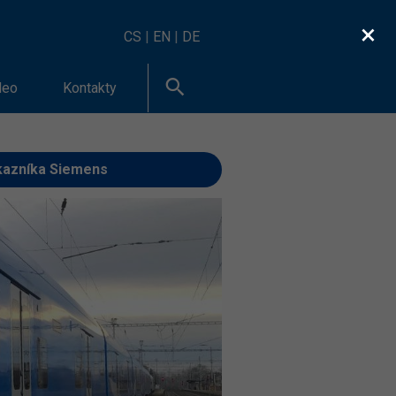
×
CS
|
EN
|
DE
deo
Kontakty
ákazníka Siemens