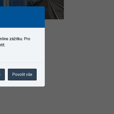
line zážitku. Pro
ít.
e
Povolit vše