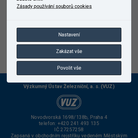
Zásady používání souborů cookies
Nastavení
Zakázat vše
30. 10. 2023
Povolit vše
Výzkumný Ústav Železniční, a. s. (VUZ)
Novodvorská 1698/138b, Praha 4
telefon:
+420 241 493 135
IČ 27257258
Zapsaná v obchodním rejstříku vedeném Městským