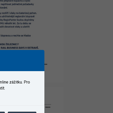
line zážitku. Pro
ít.