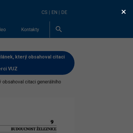
×
CS
|
EN
|
DE
deo
Kontakty
lánek, který obsahoval citaci
erci VUZ
 obsahoval citaci generálního