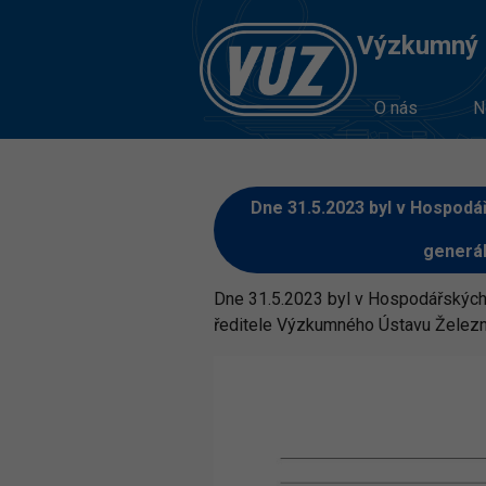
Výzkumný Ú
O nás
N
Dne 31.5.2023 byl v Hospodář
generál
Dne 31.5.2023 byl v Hospodářských 
ředitele Výzkumného Ústavu Železni