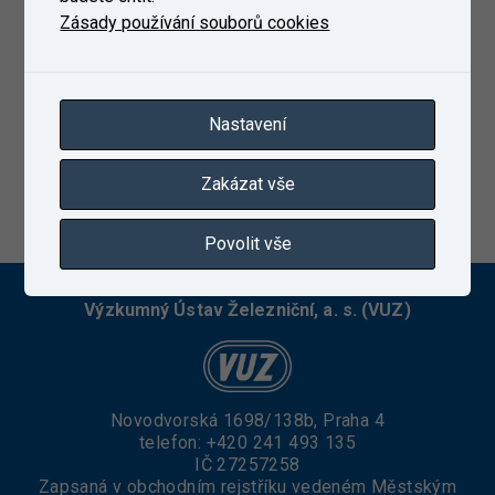
Zásady používání souborů cookies
Nastavení
Zakázat vše
4. 5. 2022
Povolit vše
Výzkumný Ústav Železniční, a. s. (VUZ)
Novodvorská 1698/138b, Praha 4
telefon:
+420 241 493 135
IČ 27257258
Zapsaná v obchodním rejstříku vedeném Městským