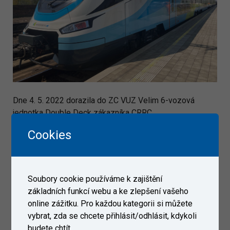
Dne 4. 5. 2022 dorazila do ZC VUZ Velim 6-vozová
jednotka Double Deck zákazníka CRRC.
Cookies
Galerie
Soubory cookie používáme k zajištění
základních funkcí webu a ke zlepšení vašeho
online zážitku. Pro každou kategorii si můžete
vybrat, zda se chcete přihlásit/odhlásit, kdykoli
budete chtít.