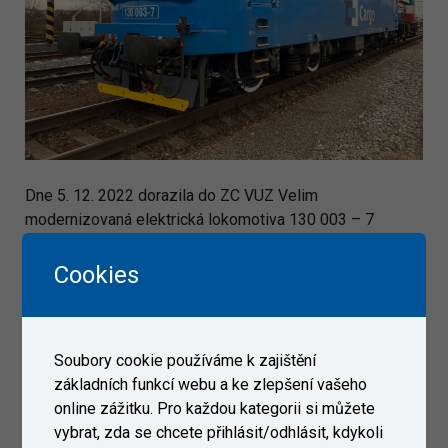
Dne 5. 12. 2022 dorazila do ZC VUZ Velim
modernizovaná elektrická lokomotiva 130 003 – 7
zákazníka ŽOS Vrútky.
Cookies
Galerie
Soubory cookie používáme k zajištění
základních funkcí webu a ke zlepšení vašeho
online zážitku. Pro každou kategorii si můžete
vybrat, zda se chcete přihlásit/odhlásit, kdykoli