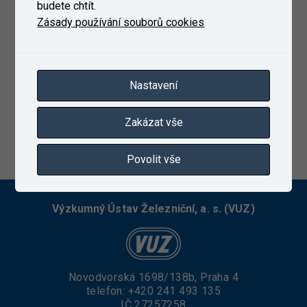
budete chtít.
Zásady používání souborů cookies
Nastavení
Zakázat vše
5. 12. 2022
Povolit vše
Výzkumný Ústav Železniční, a. s. (VUZ)
Novodvorská 1698/138b, Praha 4
telefon:
+420 241 493 135
IČ 27257258