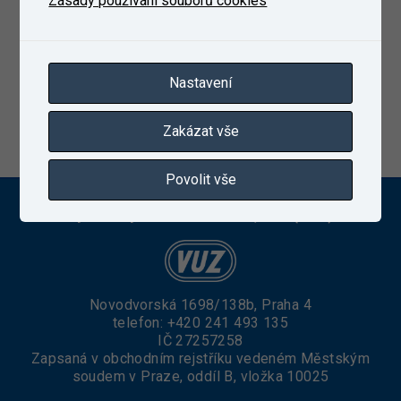
Zásady používání souborů cookies
Nastavení
Zakázat vše
5. 5. 2021
Povolit vše
Výzkumný Ústav Železniční, a. s. (VUZ)
Novodvorská 1698/138b, Praha 4
telefon:
+420 241 493 135
IČ 27257258
Zapsaná v obchodním rejstříku vedeném Městským
soudem v Praze, oddíl B, vložka 10025