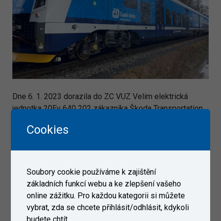
Dne 6. 1. 2023 dorazila do ZC VUZ Velim elektrická
jednotka 20Ev 640 202 zákazníka Škoda Transportation.
Cookies
Galerie
Soubory cookie používáme k zajištění
základních funkcí webu a ke zlepšení vašeho
online zážitku. Pro každou kategorii si můžete
vybrat, zda se chcete přihlásit/odhlásit, kdykoli
budete chtít.