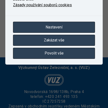
Zásady používání souborů cookies
Nastavení
Zakázat vše
6. 1. 2023
Povolit vše
Výzkumný Ústav Železniční, a. s. (VUZ)
Novodvorská 1698/138b, Praha 4
telefon:
+420 241 493 135
IČ 27257258
Zapsaná v obchodním rejstříku vedeném Městským