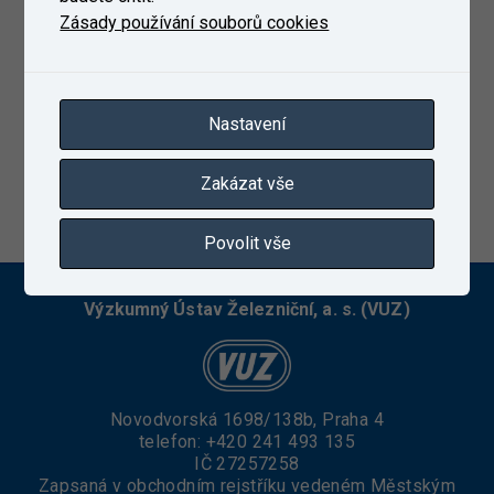
Zásady používání souborů cookies
Nastavení
Zakázat vše
6. 10. 2022
Povolit vše
Výzkumný Ústav Železniční, a. s. (VUZ)
Novodvorská 1698/138b, Praha 4
telefon:
+420 241 493 135
IČ 27257258
Zapsaná v obchodním rejstříku vedeném Městským