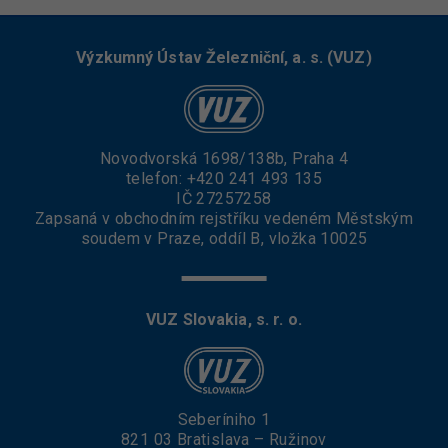
Výzkumný Ústav Železniční, a. s. (VUZ)
Novodvorská 1698/138b, Praha 4
telefon:
+420 241 493 135
IČ 27257258
Zapsaná v obchodním rejstříku vedeném Městským
soudem v Praze, oddíl B, vložka 10025
VUZ Slovakia, s. r. o.
Seberíniho 1
821 03 Bratislava – Ružinov