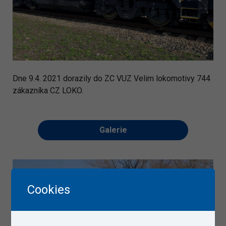
Dne 9.4. 2021 dorazily do ZC VUZ Velim lokomotivy 744
zákazníka CZ LOKO.
Galerie
Cookies