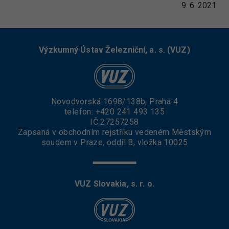
9. 6. 2021
Výzkumný Ústav Železniční, a. s. (VUZ)
Novodvorská 1698/138b, Praha 4
telefon:
+420 241 493 135
IČ 27257258
Zapsaná v obchodním rejstříku vedeném Městským
soudem v Praze, oddíl B, vložka 10025
VUZ Slovakia, s. r. o.