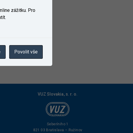
line zážitku. Pro
ít.
e
Povolit vše
VUZ Slovakia, s. r. o.
Seberíniho 1
821 03 Bratislava – Ružinov