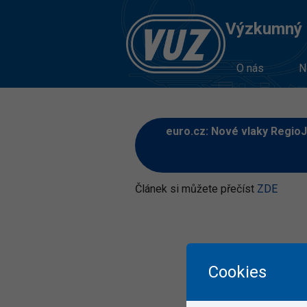
Výzkumný Ú
O nás
N
euro.cz: Nové vlaky RegioJ
Článek si můžete přečíst
ZDE
Cookies