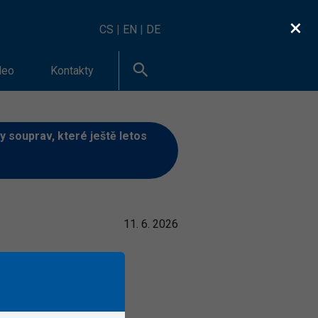
×
CS
|
EN
|
DE
deo
Kontakty
 souprav, které ještě letos
11. 6. 2026