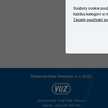
Soubory cookie použí
každou kategorii si m
Zásady používání s
Výzkumný Ústav Železniční, a. s. (VUZ)
Novodvorská 1698/138b, Praha 4
telefon:
+420 241 493 135