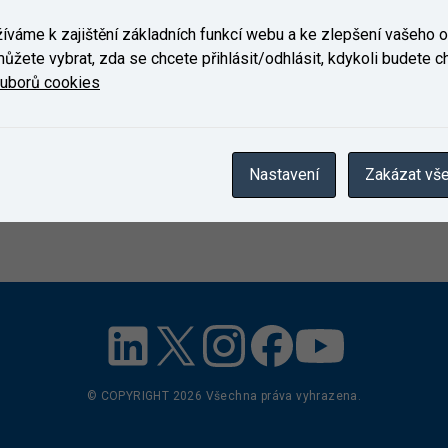
váme k zajištění základních funkcí webu a ke zlepšení vašeho on
ůžete vybrat, zda se chcete přihlásit/odhlásit, kdykoli budete cht
ouborů cookies
Nastavení
Zakázat vš
© COPYRIGHT
2026
Všechna práva vyhrazena.