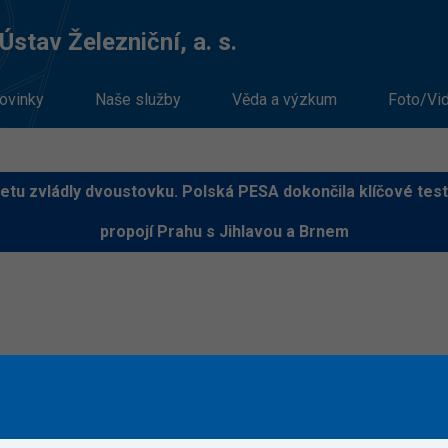
stav Železniční, a. s.
ovinky
Naše služby
Věda a výzkum
Foto/Vi
etu zvládly dvoustovku. Polská PESA dokončila klíčové testy
propojí Prahu s Jihlavou a Brnem