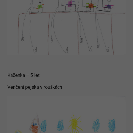
Kačenka – 5 let
Venčení pejska v rouškách