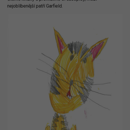
nejoblíbenější patří Garfield.