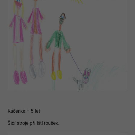
Kačenka – 5 let
Šicí stroje při šití roušek.