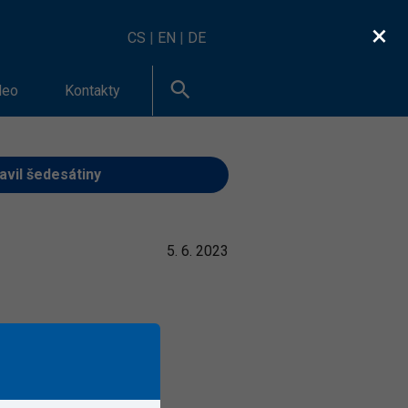
×
CS
|
EN
|
DE
deo
Kontakty
avil šedesátiny
5. 6. 2023