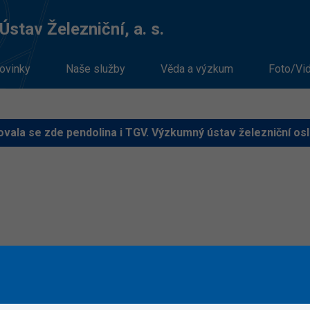
stav Železniční, a. s.
ovinky
Naše služby
Věda a výzkum
Foto/Vi
ovala se zde pendolina i TGV. Výzkumný ústav železniční osl