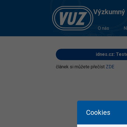
Výzkumný Ú
O nás
N
idnes.cz: Test
článek si můžete přečíst
ZDE
Cookies