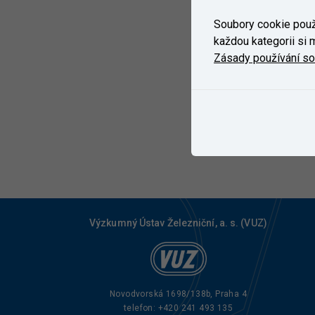
Soubory cookie použí
každou kategorii si m
Zásady používání s
Výzkumný Ústav Železniční, a. s. (VUZ)
Novodvorská 1698/138b, Praha 4
telefon:
+420 241 493 135