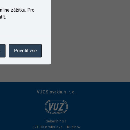
line zážitku. Pro
ít.
e
Povolit vše
VUZ Slovakia, s. r. o.
Seberíniho 1
821 03 Bratislava – Ružinov