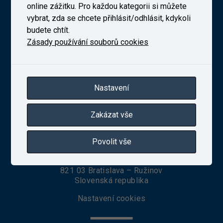
online zážitku. Pro každou kategorii si můžete
vybrat, zda se chcete přihlásit/odhlásit, kdykoli
budete chtít.
Novodvorská 1698/138b, Praha 4
telefon:
+420 241 493 135
Zásady používání souborů cookies
IČ 27257258
Zapsaná v obchodním rejstříku vedeném Městským
soudem v Praze, oddíl B, vložka 10025
Nastavení
VUZ Slovakia, s. r. o.
Zakázat vše
Povolit vše
Seberíniho 1
821 03 Bratislava – Ružinov
Slovenská republika
Nastavení cookies