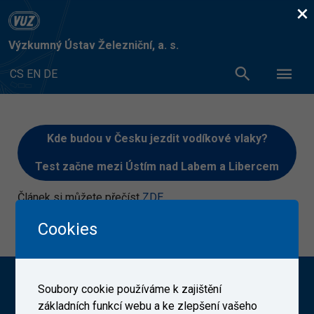
×
Výzkumný Ústav Železniční, a. s.
CS
EN
DE
Kde budou v Česku jezdit vodíkové vlaky?
Test začne mezi Ústím nad Labem a Libercem
Článek si můžete přečíst
ZDE
8. 2. 2022
Cookies
Výzkumný Ústav Železniční, a. s. (VUZ)
Soubory cookie používáme k zajištění
základních funkcí webu a ke zlepšení vašeho