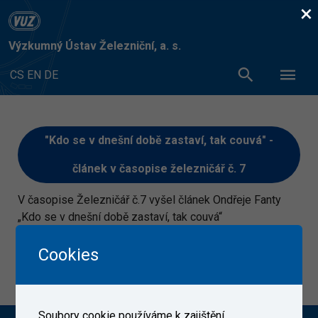
×
Výzkumný Ústav Železniční, a. s.
CS
EN
DE
"Kdo se v dnešní době zastaví, tak couvá" -
článek v časopise železničář č. 7
V časopise Železničář č.7 vyšel článek Ondřeje Fanty
„Kdo se v dnešní době zastaví, tak couvá“
Článek si lze přečíst ZDE
Cookies
28. 3. 2019
Soubory cookie používáme k zajištění