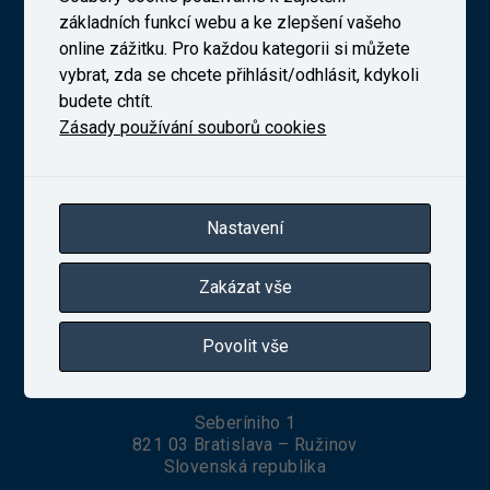
základních funkcí webu a ke zlepšení vašeho
Výzkumný Ústav Železniční, a. s. (VUZ)
online zážitku. Pro každou kategorii si můžete
vybrat, zda se chcete přihlásit/odhlásit, kdykoli
budete chtít.
Zásady používání souborů cookies
Novodvorská 1698/138b, Praha 4
telefon:
+420 241 493 135
IČ 27257258
Zapsaná v obchodním rejstříku vedeném Městským
soudem v Praze, oddíl B, vložka 10025
Nastavení
Zakázat vše
VUZ Slovakia, s. r. o.
Povolit vše
Seberíniho 1
821 03 Bratislava – Ružinov
Slovenská republika