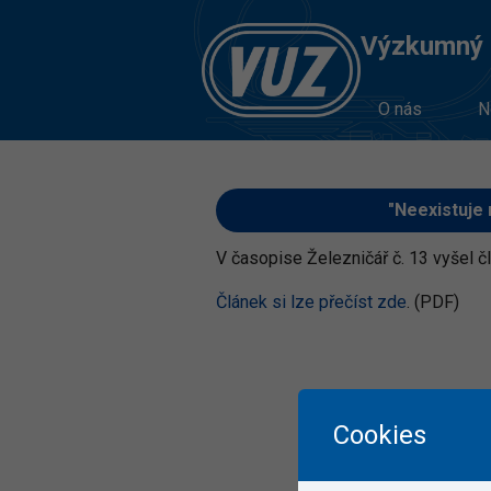
Výzkumný Ú
O nás
N
"Neexistuje 
V časopise Železničář č. 13 vyšel čl
Článek si lze přečíst zde
. (PDF)
Cookies