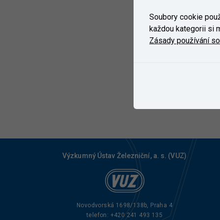
Soubory cookie použí
každou kategorii si m
Zásady používání s
Výzkumný Ústav Železniční, a. s. (VUZ)
Novodvorská 1698/138b, Praha 4
telefon:
+420 241 493 135