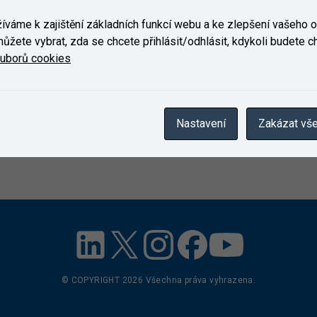
váme k zajištění základních funkcí webu a ke zlepšení vašeho on
ůžete vybrat, zda se chcete přihlásit/odhlásit, kdykoli budete cht
ouborů cookies
Nastavení
Zakázat vš
© COPYRIGHT
2026
Všechna práva vyhrazena.