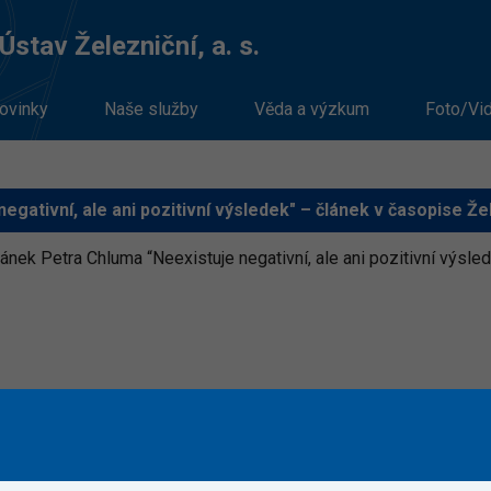
stav Železniční, a. s.
ovinky
Naše služby
Věda a výzkum
Foto/Vi
negativní, ale ani pozitivní výsledek" – článek v časopise Žel
ánek Petra Chluma “Neexistuje negativní, ale ani pozitivní výsled