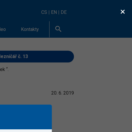
×
CS
|
EN
|
DE
deo
Kontakty
ezničář č. 13
ek “.
20. 6. 2019