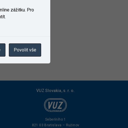
line zážitku. Pro
ít.
e
Povolit vše
VUZ Slovakia, s. r. o.
Seberíniho 1
821 03 Bratislava – Ružinov