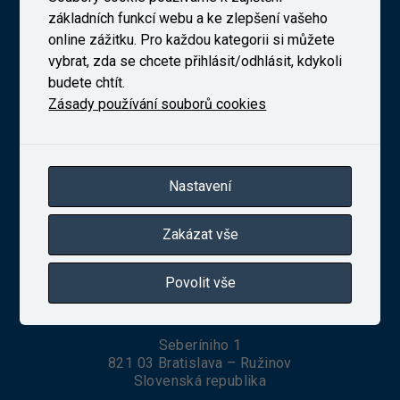
základních funkcí webu a ke zlepšení vašeho
Výzkumný Ústav Železniční, a. s. (VUZ)
online zážitku. Pro každou kategorii si můžete
vybrat, zda se chcete přihlásit/odhlásit, kdykoli
budete chtít.
Zásady používání souborů cookies
Novodvorská 1698/138b, Praha 4
telefon:
+420 241 493 135
IČ 27257258
Zapsaná v obchodním rejstříku vedeném Městským
soudem v Praze, oddíl B, vložka 10025
Nastavení
Zakázat vše
VUZ Slovakia, s. r. o.
Povolit vše
Seberíniho 1
821 03 Bratislava – Ružinov
Slovenská republika