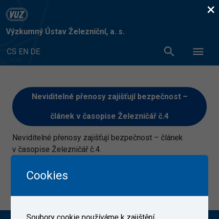
×
Výzkumný Ústav Železniční, a. s.
CS
EN
DE
Neviditelné přenosy zajišťují bezpečnost –
článek v časopise Železničář č.4
Neviditelné přenosy zajišťují bezpečnost – článek
v časopise Železničář č.4.
Článek si můžete přečíst
ZDE
Cookies
13. 4. 2021
Soubory cookie používáme k zajištění