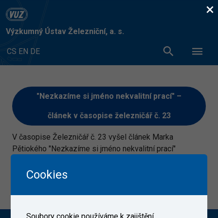
×
Výzkumný Ústav Železniční, a. s.
CS
EN
DE
"Nezkazíme si jméno nekvalitní prací" –
článek v časopise železničář č. 23
V časopise Železničář č. 23 vyšel článek Marka
Pětiokého "Nezkazíme si jméno nekvalitní prací"
Článek si lze přečíst zde
Cookies
14. 11. 2019
Soubory cookie používáme k zajištění