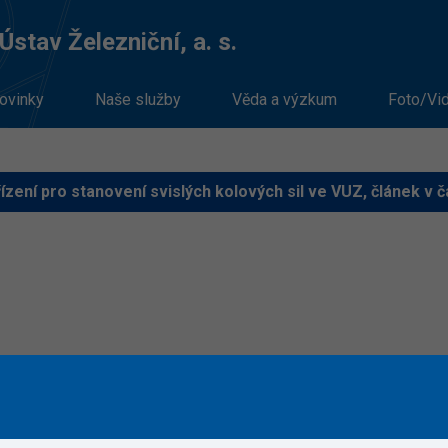
stav Železniční, a. s.
ovinky
Naše služby
Věda a výzkum
Foto/Vi
zení pro stanovení svislých kolových sil ve VUZ, článek v 