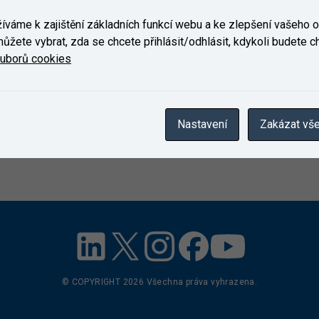
váme k zajištění základních funkcí webu a ke zlepšení vašeho on
ůžete vybrat, zda se chcete přihlásit/odhlásit, kdykoli budete cht
ouborů cookies
Nastavení
Zakázat vš
© COPYRIGHT
2026
Všechna práva vyhrazena.