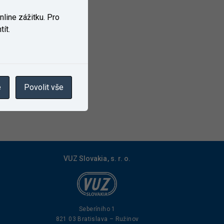
line zážitku. Pro
ít.
e
Povolit vše
VUZ Slovakia, s. r. o.
Seberíniho 1
821 03 Bratislava – Ružinov