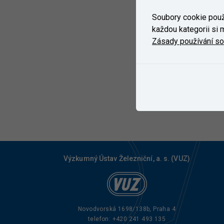
Soubory cookie použí
každou kategorii si m
Zásady používání s
Výzkumný Ústav Železniční, a. s. (VUZ)
Novodvorská 1698/138b, Praha 4
telefon:
+420 241 493 135