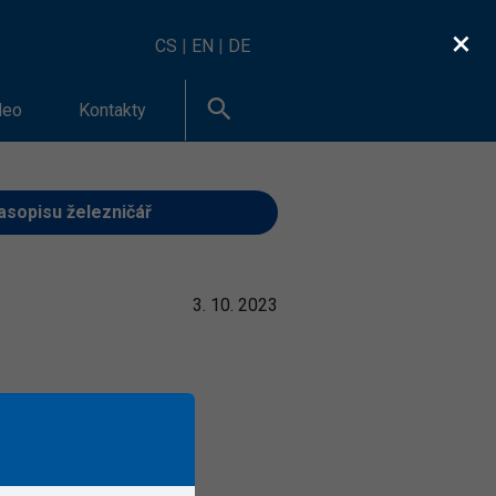
×
CS
|
EN
|
DE
deo
Kontakty
časopisu železničář
3. 10. 2023