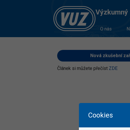
Výzkumný Ú
O nás
N
Nová zkušební zaří
Článek si můžete přečíst
ZDE
Cookies