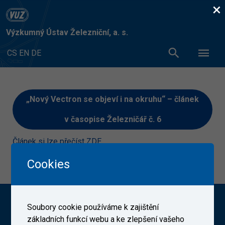
×
Výzkumný Ústav Železniční, a. s.
CS
EN
DE
„Nový Vectron se objeví i na okruhu“ – článek
v časopise Železničář č. 6
Článek si lze přečíst ZDE
1. 6. 2020
Cookies
Výzkumný Ústav Železniční, a. s. (VUZ)
Soubory cookie používáme k zajištění
základních funkcí webu a ke zlepšení vašeho