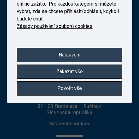
online zážitku. Pro každou kategorii si můžete
vybrat, zda se chcete přihlásit/odhlásit, kdykoli
budete chtít.
Novodvorská 1698/138b, Praha 4
telefon:
+420 241 493 135
Zásady používání souborů cookies
IČ 27257258
Zapsaná v obchodním rejstříku vedeném Městským
soudem v Praze, oddíl B, vložka 10025
Nastavení
VUZ Slovakia, s. r. o.
Zakázat vše
Povolit vše
Seberíniho 1
821 03 Bratislava – Ružinov
Slovenská republika
Nastavení cookies