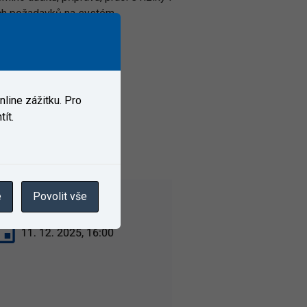
ých požadavků na systém
n
line zážitku. Pro
bo tel. 720 842 942.
ít.
e
Povolit vše