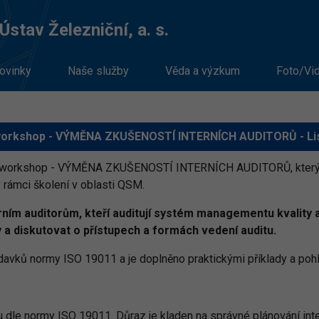
stav Železniční, a. s.
ovinky
Naše služby
Věda a výzkum
Foto/Vi
workshop - VÝMĚNA ZKUŠENOSTÍ INTERNÍCH AUDITORŮ - Li
ý workshop - VÝMĚNA ZKUŠENOSTÍ INTERNÍCH AUDITORŮ, který 
 rámci školení v oblasti QSM.
rním auditorům, kteří auditují systém managementu kvality a
y a diskutovat o přístupech a formách vedení auditu.
davků normy ISO 19011 a je doplněno praktickými příklady a po
 dle normy ISO 19011. Důraz je kladen na správné plánování interní