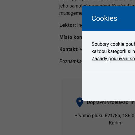
jeho samotné provedení. Součástí w
managementu (např. integrované aud
Cookies
Lektor:
Ing. Jiří Nevřela
Místo konání školení:
Dopravní vzdě
Soubory cookie použí
Kontakt:
V případě zájmu o školení 
každou kategorii si m
Zásady používání s
Poznámka: Toto školení je možno spo