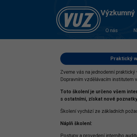
Výzkumný Ú
O nás
N
Praktický 
Zveme vás na jednodenní praktick
Dopravním vzdělávacím institutem v
Toto školení je určeno všem inte
s ostatními, získat nové poznatk
Školení vychází ze základních poža
Náplň školení:
Postupy a provedení interního auditu