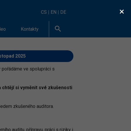
×
CS
|
EN
|
DE
deo
Kontakty
stopad 2025
pořádáme ve spolupráci s
 chtějí si vyměnit své zkušenosti
hledem zkušeného auditora.
ho auditu, přípravu, práci s riziky i