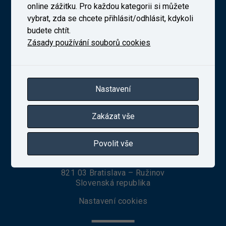
online zážitku. Pro každou kategorii si můžete
vybrat, zda se chcete přihlásit/odhlásit, kdykoli
budete chtít.
Novodvorská 1698/138b, Praha 4
telefon:
+420 241 493 135
Zásady používání souborů cookies
IČ 27257258
Zapsaná v obchodním rejstříku vedeném Městským
soudem v Praze, oddíl B, vložka 10025
Nastavení
VUZ Slovakia, s. r. o.
Zakázat vše
Povolit vše
Seberíniho 1
821 03 Bratislava – Ružinov
Slovenská republika
Nastavení cookies