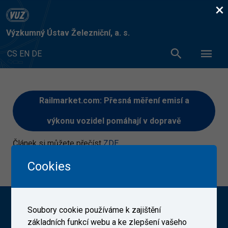
×
Výzkumný Ústav Železniční, a. s.
CS
EN
DE
Railmarket.com: Přesná měření emisí a
výkonu vozidel pomáhají v dopravě
Článek si můžete přečíst
ZDE
9. 10. 2025
Cookies
Výzkumný Ústav Železniční, a. s. (VUZ)
Soubory cookie používáme k zajištění
základních funkcí webu a ke zlepšení vašeho