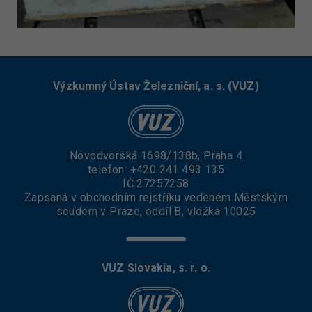
Výzkumný Ústav Železniční, a. s. (VUZ)
Novodvorská 1698/138b, Praha 4
telefon:
+420 241 493 135
IČ 27257258
Zapsaná v obchodním rejstříku vedeném Městským
soudem v Praze, oddíl B, vložka 10025
VUZ Slovakia, s. r. o.