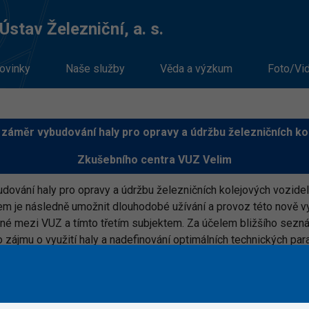
stav Železniční, a. s.
ovinky
Naše služby
Věda a výzkum
Foto/Vi
záměr vybudování haly pro opravy a údržbu železničních kol
Zkušebního centra VUZ Velim
ování haly pro opravy a údržbu železničních kolejových vozidel
m je následně umožnit dlouhodobé užívání a provoz této nově vy
né mezi VUZ a tímto třetím subjektem. Za účelem bližšího sezná
 zájmu o využití haly a nadefinování optimálních technických par
 profilu zadavatele na adrese
https://tenderarena.cz/dodavate
ovoluje si požádat potenciální zájemce o jejich účast.