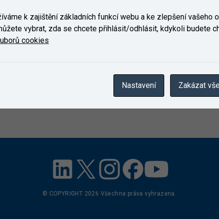
váme k zajištění základních funkcí webu a ke zlepšení vašeho on
ůžete vybrat, zda se chcete přihlásit/odhlásit, kdykoli budete cht
ouborů cookies
Nastavení
Zakázat vš
© COPYRIGHT
2026
Všechna práva vyhrazena.