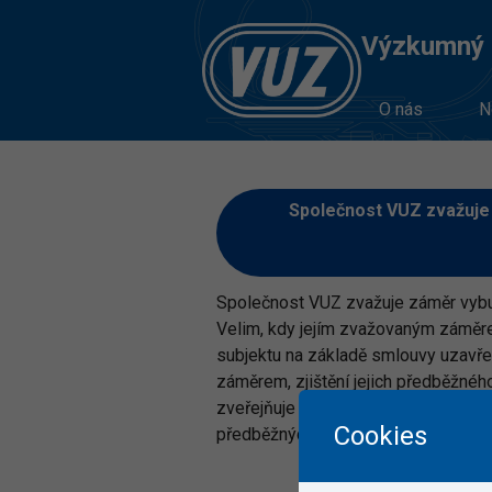
Výzkumný Ú
O nás
N
Společnost VUZ zvažuje 
Společnost VUZ zvažuje záměr vybud
Velim, kdy jejím zvažovaným záměre
subjektu na základě smlouvy uzavře
záměrem, zjištění jejich předběžného
zveřejňuje společnost VUZ na svém
Cookies
předběžných tržních konzultacích a d